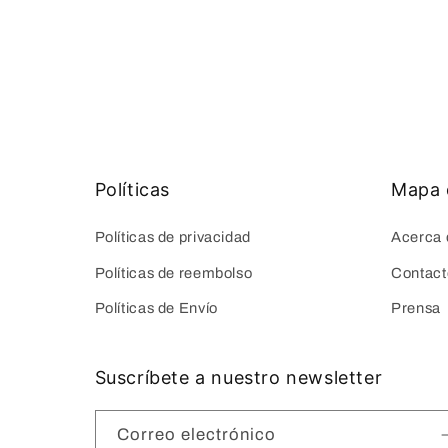
elemento
multimedia
2
en
una
ventana
modal
Políticas
Mapa d
Políticas de privacidad
Acerca 
Políticas de reembolso
Contact
Políticas de Envío
Prensa
Suscríbete a nuestro newsletter
Correo electrónico