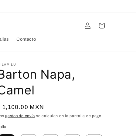
Iniciar
Carrito
sesión
allas
Contacto
ILAMILU
Barton Napa,
Camel
Precio
$ 1,100.00 MXN
habitual
os
gastos de envío
se calculan en la pantalla de pago.
alla