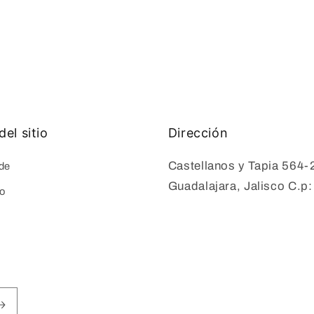
elemento
multimedia
3
en
una
ventana
modal
el sitio
Dirección
Castellanos y Tapia 564-
de
Guadalajara, Jalisco C.p
o