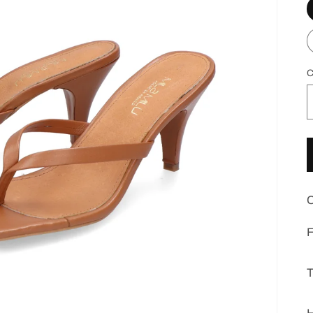
C
C
F