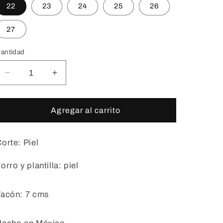
22
23
24
25
26
27
antidad
Reducir
Aumentar
cantidad
cantidad
para
para
Barton
Barton
Agregar al carrito
Napa,
Napa,
Camel
Camel
orte: Piel
orro y plantilla: piel
Tacón: 7 cms