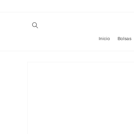
Ir
directamente
al contenido
Inicio
Bolsas
Ir
directamente
a la
información
del producto