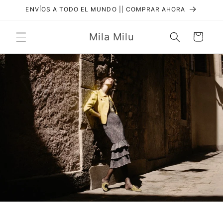
Skip to
ENVÍOS A TODO EL MUNDO || COMPRAR AHORA
content
Mila Milu
Cart